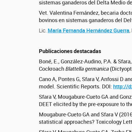
sistemas ganaderos del Delta Medio de
Vet. Valentina Fernández, becaria doct
bovinos en sistemas ganaderos del Del
Lic.
María Fernanda Hernández Guerra
,
Publicaciones destacadas
Boné, E., González-Audino, P.A. & Sfara
Cockroach
Blattella germanica
(Dictyopt
Cano A, Pontes G, Sfara V, Anfossi D and
model. Scientific Reports. DOI:
http://
Sfara V, Mougabure-Cueto GA and Gonzál
DEET elicited by the pre-exposure to 
Mougabure-Cueto GA and Sfara V (2016)
statistical approaches? Toxicology Lett