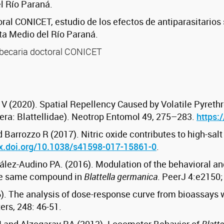
l Río Paraná.
oral CONICET, estudio de los efectos de antiparasitario
ta Medio del Río Paraná.
 becaria doctoral CONICET
, V (2020). Spatial Repellency Caused by Volatile Pyreth
era: Blattellidae). Neotrop Entomol 49, 275–283.
https:
 Barrozzo R (2017). Nitric oxide contributes to high-sal
dx.doi.org/10.1038/s41598-017-15861-0
.
ez-Audino PA. (2016). Modulation of the behavioral and 
the same compound in
Blattella germanica
. PeerJ 4:e2150;
. The analysis of dose-response curve from bioassays w
ers, 248: 46-51.