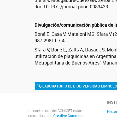
Sfara V, Mougabure-Cueto GA, Zerba E
doi: 10.1371/journal.pone.0083433.
Divulgación/comunicación pública de l
Boné E, Casa V, Mataloni MG, Sfara V (
987-29811-7-4.
Sfara V, Boné E, Zalts A, Basack S, Mon
utilización de plaguicidas en Argentina
Metropolitana de Buenos Aires” Mariano
LABORATORIO DE BIODIVERSIDAD, LIMNOLO
INST
Los contenidos del CONICET están
Histor
licenciados bajo
Creative Commons