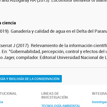
N and Alzogaray RA (2013). Locomotor Behavior of
Blatt
a ciencia
2019). Ganadería y calidad de agua en el Delta del Par
tserrat J (2017). Relevamiento de la información científ
. En: “Gobernabilidad, percepción, control y efectos de
 Jager, compilador. Editorial Universidad Nacional de 
GÍA Y BIOLOGÍA DE LA CONSERVACIÓN
ITUCIONAL
LINEAS DE
INTEGR
INVESTIGACIÓN
ia
Investiga
TECNOLOGÍA AMBIENTAL