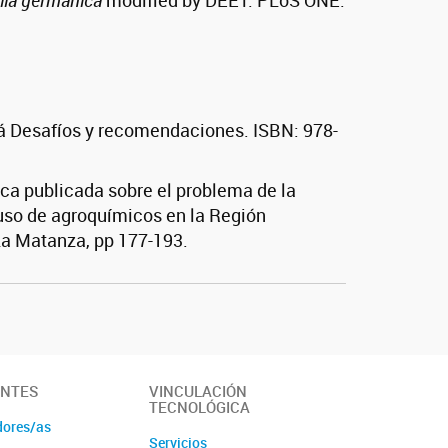
ella germanica
modified by DEET. PLoS ONE.
aná Desafíos y recomendaciones. ISBN: 978-
ica publicada sobre el problema de la
l uso de agroquímicos en la Región
La Matanza, pp 177-193.
ANTES
VINCULACIÓN
TECNOLÓGICA
dores/as
Servicios