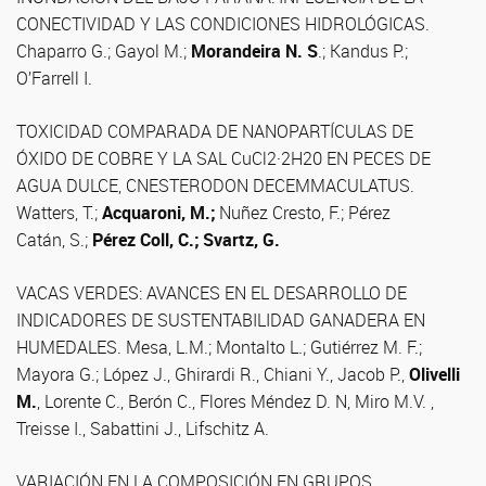
CONECTIVIDAD Y LAS CONDICIONES HIDROLÓGICAS.
Chaparro G.; Gayol M.;
Morandeira N. S
.; Kandus P.;
O’Farrell I.
TOXICIDAD COMPARADA DE NANOPARTÍCULAS DE
ÓXIDO DE COBRE Y LA SAL CuCl2·2H20 EN PECES DE
AGUA DULCE, CNESTERODON DECEMMACULATUS.
Watters, T.;
Acquaroni, M.;
Nuñez Cresto, F.; Pérez
Catán, S.;
Pérez Coll, C.; Svartz, G.
VACAS VERDES: AVANCES EN EL DESARROLLO DE
INDICADORES DE SUSTENTABILIDAD GANADERA EN
HUMEDALES. Mesa, L.M.; Montalto L.; Gutiérrez M. F.;
Mayora G.; López J., Ghirardi R., Chiani Y., Jacob P.,
Olivelli
M.
, Lorente C., Berón C., Flores Méndez D. N, Miro M.V. ,
Treisse I., Sabattini J., Lifschitz A.
VARIACIÓN EN LA COMPOSICIÓN EN GRUPOS