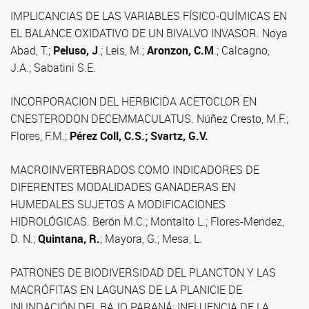
IMPLICANCIAS DE LAS VARIABLES FÍSICO-QUÍMICAS EN
EL BALANCE OXIDATIVO DE UN BIVALVO INVASOR. Noya
Abad, T.;
Peluso, J
.; Leis, M.;
Aronzon, C.M
.; Calcagno,
J.A.; Sabatini S.E.
INCORPORACION DEL HERBICIDA ACETOCLOR EN
CNESTERODON DECEMMACULATUS. Núñez Cresto, M.F.;
Flores, F.M.;
Pérez Coll, C.S.;
Svartz, G.V.
MACROINVERTEBRADOS COMO INDICADORES DE
DIFERENTES MODALIDADES GANADERAS EN
HUMEDALES SUJETOS A MODIFICACIONES
HIDROLÓGICAS. Berón M.C.; Montalto L.; Flores-Mendez,
D. N.;
Quintana, R.
; Mayora, G.; Mesa, L.
PATRONES DE BIODIVERSIDAD DEL PLANCTON Y LAS
MACRÓFITAS EN LAGUNAS DE LA PLANICIE DE
INUNDACIÓN DEL BAJO PARANÁ: INFLUENCIA DE LA