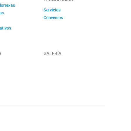
dores/as
Servicios
as
Convenios
ativos
S
GALERÍA